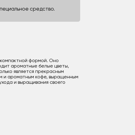
 специальное средство.
и компактной формой. Оно
водит ароматные белые цветы,
олько является прекрасным
им и ароматным кофе, выращенным
 ухода и выращивания своего