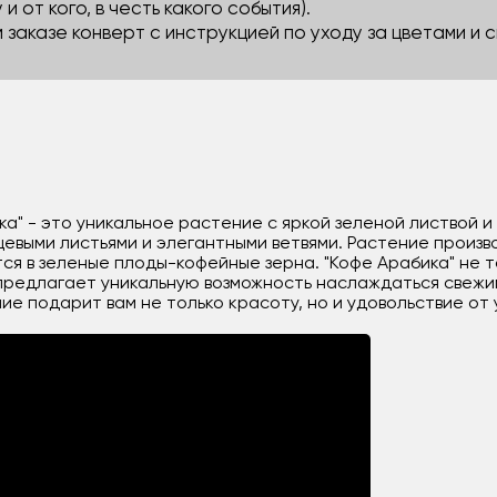
 и от кого, в честь какого события).
м заказе конверт с инструкцией по уходу за цветами и
а" - это уникальное растение с яркой зеленой листвой 
цевыми листьями и элегантными ветвями. Растение произ
 в зеленые плоды-кофейные зерна. "Кофе Арабика" не т
 предлагает уникальную возможность наслаждаться свеж
е подарит вам не только красоту, но и удовольствие от