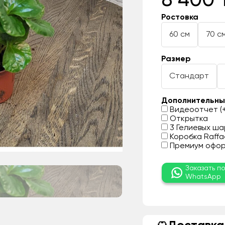
8 400 
Ростовка
60 см
70 с
Размер
Стандарт
Дополнительны
Видеоотчет (+
Открытка
3 Гелиевых шар
Коробка Raffae
Премиум оформ
Заказать п
WhatsApp