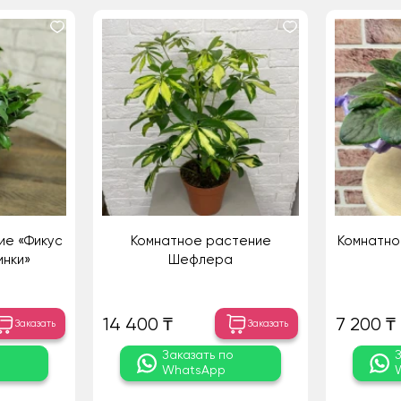
ие «Фикус
Комнатное растение
Комнатно
инки»
Шефлера
14 400 ₸
7 200 ₸
Заказать
Заказать
о
Заказать по
WhatsApp