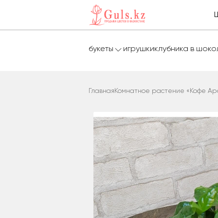
букеты
игрушки
клубника в шок
Главная
Комнатное растение «Кофе Ар