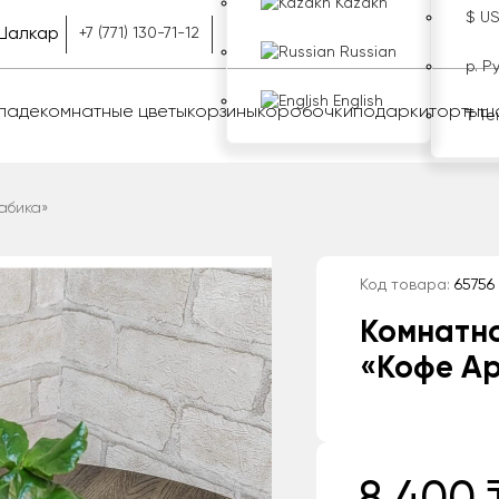
Kazakh
$ U
Шалкар
+7 (771) 130-71-12
Russian
р. Р
English
оладе
комнатные цветы
корзины
коробочки
подарки
торты
ш
₸ Те
абика»
Код товара:
65756
Комнатн
«Кофе А