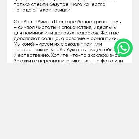
только стебли безупречного качества
попадают в композиции.
Особо любимы в Шалкаре белые хризантемы
– символ чистоты и спокойствия, идеальны
для поминок или деловых подарков. Желтые
добавляют солнца, а розовые – романтики.
Мы комбинируем их с эвкалиптом или
папоротником, чтобы букет выглядел объемно
и естественно. Хотите что-то эксклюзивное?
Закажите персонализацию: цвет по фото или
тематический дизайн.
Для тех, кто ценит детали, вот топ-3
популярных букета с хризантемами из нашего
каталога:
"Осенний шарм" – 51 стебель желтых
хризантем, цена около 8 000 тенге, для
теплых встреч.
"Белая нежность" – минималистичный
микс белых и кремовых, от 5 500 тенге,
для утонченных натур.
"Яркий фейерверк" – разноцветные