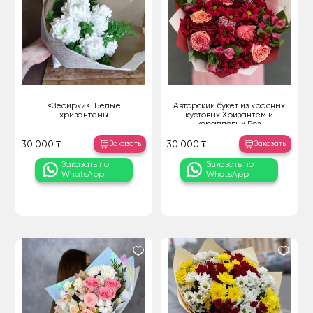
«Зефирки». Белые
Авторский букет из красных
хризантемы
кустовых Хризантем и
коралловых Роз
Заказать
Заказать
30 000 ₸
30 000 ₸
Заказать по
Заказать по
WhatsApp
WhatsApp