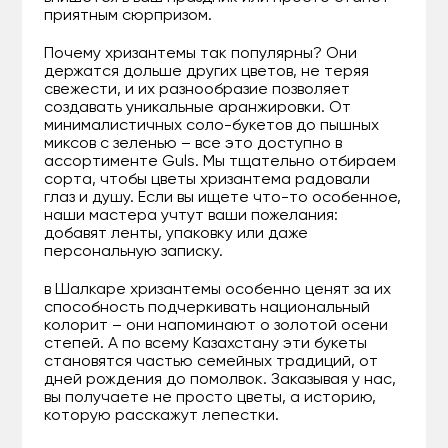
приятным сюрпризом.
Почему хризантемы так популярны? Они
держатся дольше других цветов, не теряя
свежести, и их разнообразие позволяет
создавать уникальные аранжировки. От
минималистичных соло-букетов до пышных
миксов с зеленью – все это доступно в
ассортименте Guls. Мы тщательно отбираем
сорта, чтобы цветы хризантема радовали
глаз и душу. Если вы ищете что-то особенное,
наши мастера учтут ваши пожелания:
добавят ленты, упаковку или даже
персональную записку.
в Шалкаре хризантемы особенно ценят за их
способность подчеркивать национальный
колорит – они напоминают о золотой осени
степей. А по всему Казахстану эти букеты
становятся частью семейных традиций, от
дней рождения до помолвок. Заказывая у нас,
вы получаете не просто цветы, а историю,
которую расскажут лепестки.