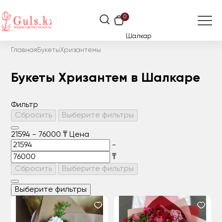
0
Шалкар
Главная
Букеты
Хризантемы
Букеты Хризантем в Шалкаре
Фильтр
Сбросить
Выберите фильтры
21594
-
76000
₸
Цена
-
₸
Сбросить
Выберите фильтры
Выберите фильтры