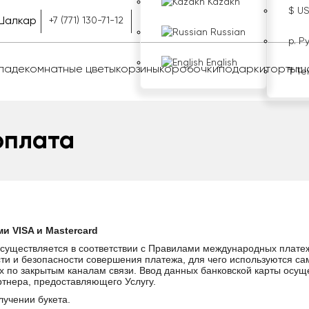
Kazakh
$ U
Шалкар
+7 (771) 130-71-12
Russian
р. Р
English
оладе
комнатные цветы
корзины
коробочки
подарки
торты
ш
₸ Те
оплата
и VISA и Mastercard
 осуществляется в соответствии с Правилами международных плате
и и безопасности совершения платежа, для чего используются с
 по закрытым каналам связи. Ввод данных банковской карты осу
ртнера, предоставляющего Услугу.
лучении букета.