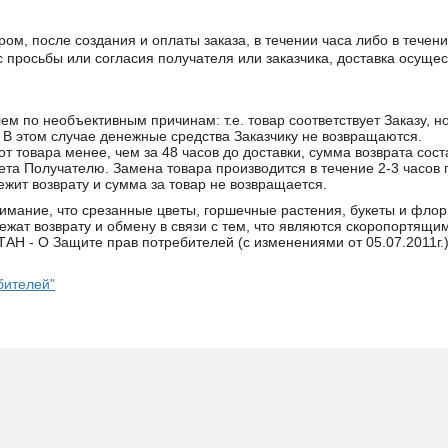
ом, после создания и оплаты заказа, в течении часа либо в течени
с просьбы или согласия получателя или заказчика, доставка осуще
ем по необъективным причинам: т.е. товар соответствует Заказу, 
. В этом случае денежные средства Заказчику не возвращаются.
 от товара менее, чем за 48 часов до доставки, сумма возврата сос
та Получателю. Замена товара производится в течение 2-3 часов 
ежит возврату и сумма за товар не возвращается.
ание, что срезанные цветы, горшечные растения, букеты и флор
ежат возврату и обмену в связи с тем, что являются скоропортящи
- О Защите прав потребителей (с изменениями от 05.07.2011г.) 
бителей"