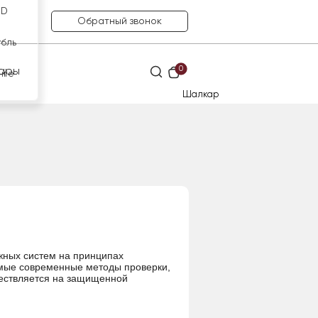
SD
Обратный звонок
убль
0
ары
нге
Шалкар
жных систем на принципах
амые современные методы проверки,
ществляется на защищенной