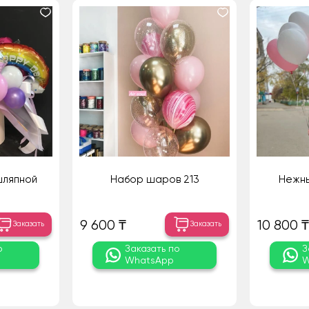
шляпной
Набор шаров 213
Нежны
9 600 ₸
10 800 ₸
Заказать
Заказать
о
Заказать по
З
WhatsApp
W