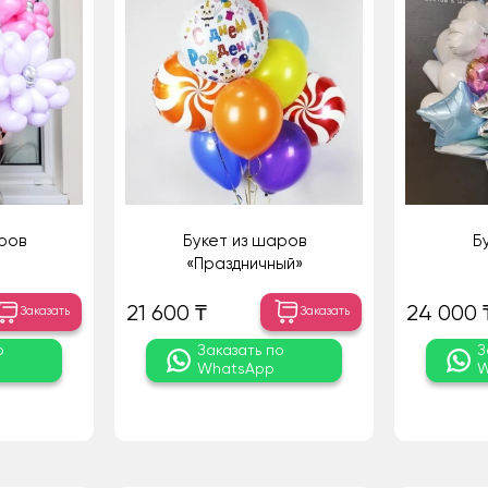
ров
Букет из шаров
Б
«Праздничный»
21 600 ₸
24 000 
Заказать
Заказать
о
Заказать по
З
WhatsApp
W