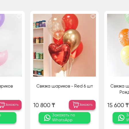
ариков
Связка шариков - Red 6 шт
Связка 
Рожд
10 800 ₸
15 600 ₸
Заказать
Заказать
о
Заказать по
З
WhatsApp
W