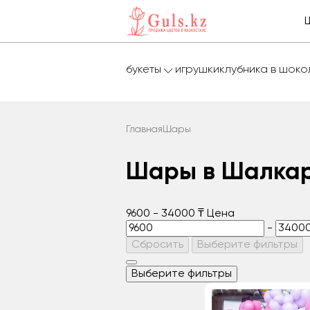
букеты
игрушки
клубника в шок
Главная
Шары
Шары в Шалка
9600
-
34000
₸
Цена
-
Сбросить
Выберите фильтры
Выберите фильтры