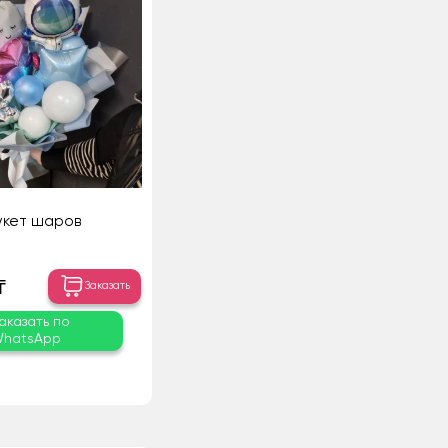
укет шаров
₸
Заказать
аказать по
hatsApp