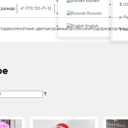
Kazakh
$ U
Шалкар
+7 (771) 130-71-12
Russian
р. Р
English
оладе
комнатные цветы
корзины
коробочки
подарки
торты
ш
₸ Те
ре
₸