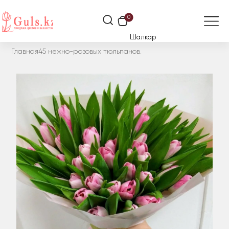
0
Шалкар
Главная
45 нежно-розовых тюльпанов.