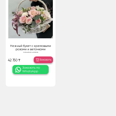
Нежный букет с кремовыми
розами и веточками
эвкалипта
Заказать
42 750 ₸
Заказать по
WhatsApp