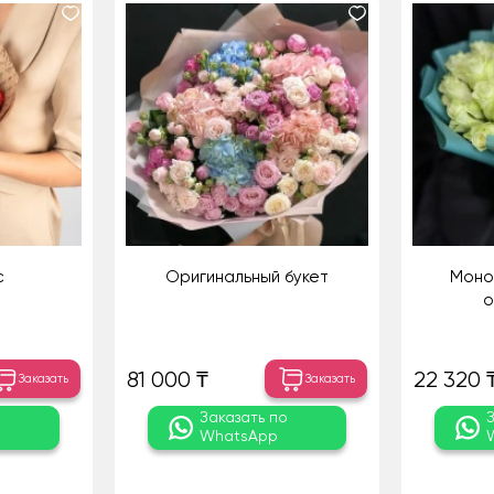
с
Оригинальный букет
Моноб
о
81 000 ₸
22 320 
Заказать
Заказать
о
Заказать по
WhatsApp