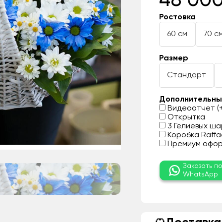
48 000
Ростовка
60 см
70 с
Размер
Стандарт
Дополнительны
Видеоотчет (+
Открытка
3 Гелиевых шар
Коробка Raffae
Премиум оформ
Заказать п
WhatsApp