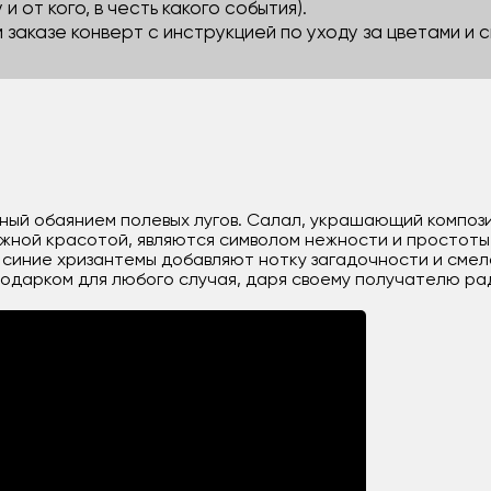
 и от кого, в честь какого события).
м заказе конверт с инструкцией по уходу за цветами и
нный обаянием полевых лугов. Салал, украшающий композ
ежной красотой, являются символом нежности и простот
а синие хризантемы добавляют нотку загадочности и смел
одарком для любого случая, даря своему получателю рад