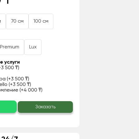
 ₸
м
70 см
100 см
Premium
Lux
е услуги
3 500 ₸)
а (+3 500 ₸)
llo (+3 500 ₸)
ление (+4 000 ₸)
о
Заказать