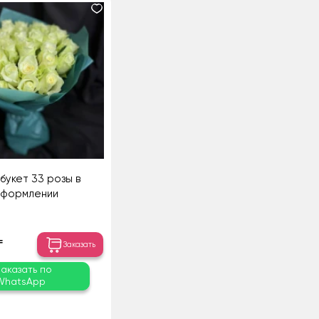
укет 33 розы в
формлении
₸
Заказать
Заказать по
WhatsApp