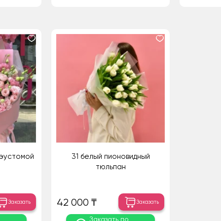
 эустомой
31 белый пионовидный
тюльпан
42 000 ₸
Заказать
Заказать
о
Заказать по