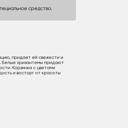
 специальное средство.
ицию, придает ей свежести и
ы. Белые хризантемы придают
ости. Корзинка с цветами
ость и восторг от красоты