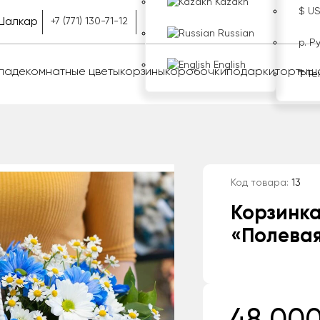
Kazakh
$ U
Шалкар
+7 (771) 130-71-12
Russian
р. Р
English
оладе
комнатные цветы
корзины
коробочки
подарки
торты
ш
₸ Те
Код товара:
13
Корзинка
«Полева