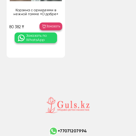
Корзина с орхидеями в
нежной гамме «О добре»
Заказать
80 382 ₸
Заказать по
WhatsApp
+77071207994