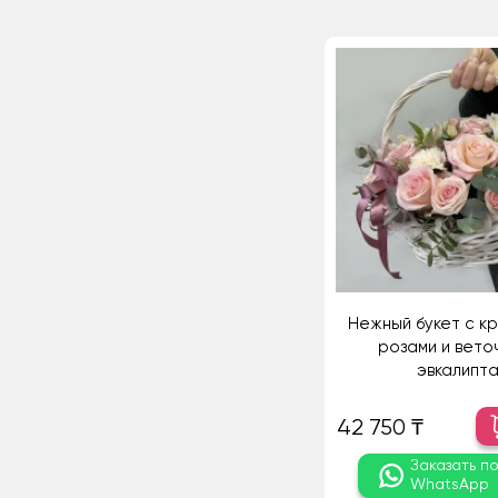
Нежный букет с к
розами и вето
эвкалипт
42 750 ₸
Заказать п
WhatsApp