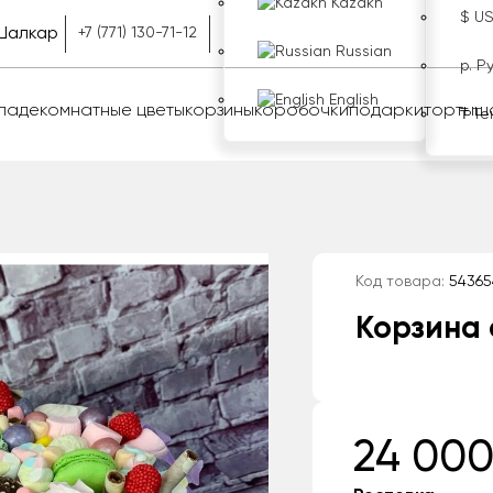
Kazakh
$ U
Шалкар
+7 (771) 130-71-12
Russian
р. Р
English
оладе
комнатные цветы
корзины
коробочки
подарки
торты
ш
₸ Те
Код товара:
54365
Корзина 
24 000