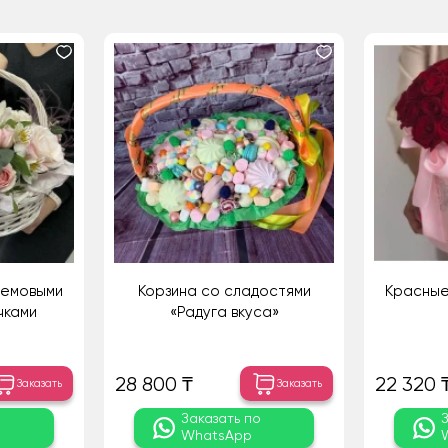
ремовыми
Корзина со сладостями
Красные
чками
«Радуга вкуса»
а
28 800 ₸
22 320 
Заказать
Заказать
о
Заказать по
WhatsApp