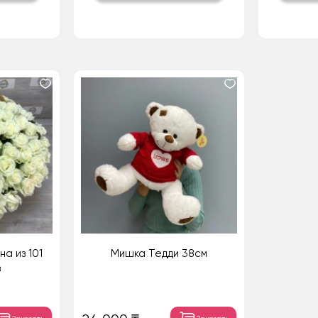
а из 101
Мишка Тедди 38см
з