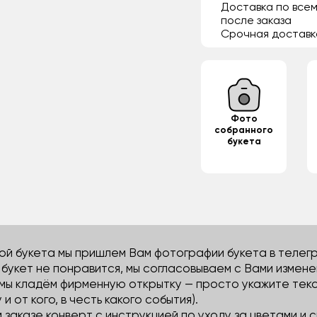
Доставка по всем
после заказа
Срочная доставк
Фото
собранного
букета
й букета мы пришлем Вам фотографии букета в телегра
м букет не понравится, мы согласовываем с Вами измене
 мы кладём фирменную открытку — просто укажите тек
 и от кого, в честь какого события).
м заказе конверт с инструкцией по уходу за цветами и