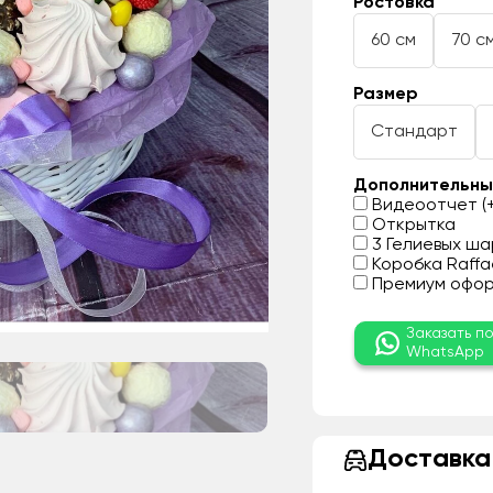
Ростовка
60 см
70 с
Размер
Стандарт
Дополнительны
Видеоотчет (+
Открытка
3 Гелиевых шар
Коробка Raffae
Премиум оформ
Заказать п
WhatsApp
Доставка