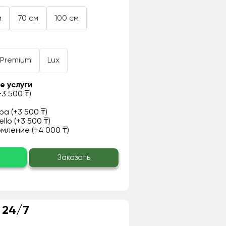
м
70 см
100 см
Premium
Lux
е услуги
3 500 ₸)
а (+3 500 ₸)
llo (+3 500 ₸)
ление (+4 000 ₸)
о
Заказать
 24/7