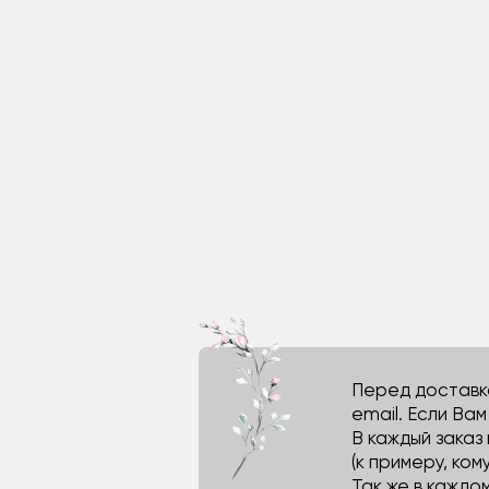
Перед доставко
email. Если Ва
В каждый заказ
(к примеру, кому
Так же в каждо