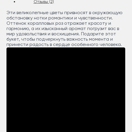
Отзывы (2)
Эти великолепные цветы привносят в окружающую
обстановку нотки романтики и чувственности.
Оттенок коралловых роз отражает красоту и
гармонию, а их изысканный аромат погрузит вас в
мир удовольствия и восхищения. Подарите этот
букет, чтобы подчеркнуть важность момента и
принести радость в сердце особенного человека.