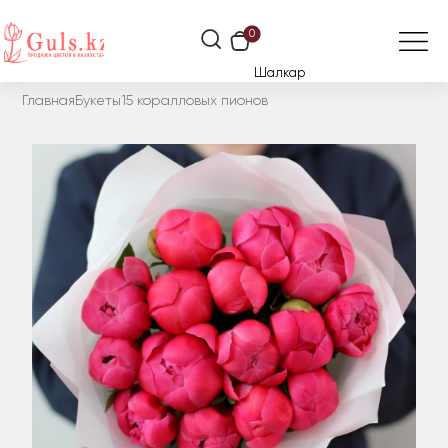
0
Шалкар
Главная
Букеты
15 коралловых пионов