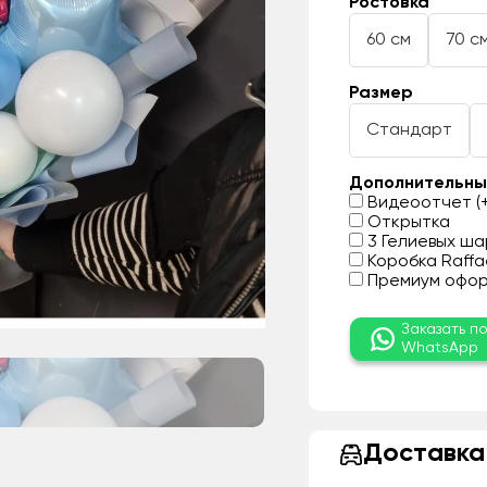
Ростовка
60 см
70 с
Размер
Стандарт
Дополнительны
Видеоотчет (+
Открытка
3 Гелиевых шар
Коробка Raffae
Премиум оформ
Заказать п
WhatsApp
Доставка