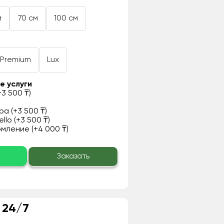
м
70 см
100 см
Premium
Lux
е услуги
3 500 ₸)
а (+3 500 ₸)
llo (+3 500 ₸)
ление (+4 000 ₸)
о
Заказать
 24/7