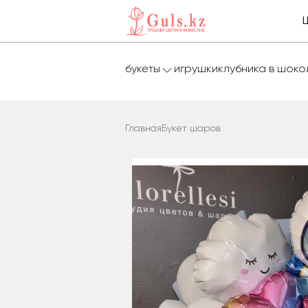
букеты
игрушки
клубника в шок
Главная
Букет шаров