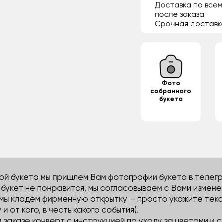
Доставка по всем
после заказа
Срочная доставк
Фото
собранного
букета
й букета мы пришлем Вам фотографии букета в телегра
м букет не понравится, мы согласовываем с Вами измене
 мы кладём фирменную открытку — просто укажите тек
 и от кого, в честь какого события).
м заказе конверт с инструкцией по уходу за цветами и