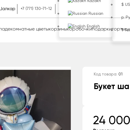
Kazakh
$ U
Шалкар
+7 (771) 130-71-12
Russian
р. Р
English
оладе
комнатные цветы
корзины
коробочки
подарки
торты
ш
₸ Те
Код товара:
01
Букет ш
24 000