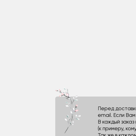
Перед доставко
email. Если Ва
В каждый заказ
(к примеру, кому
Так же в каждо