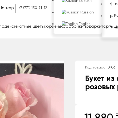
Kazakh
$ U
Шалкар
+7 (771) 130-71-12
Russian
р. Р
English
оладе
комнатные цветы
корзины
коробочки
подарки
торты
ш
₸ Те
Код товара:
0106
Букет из
розовых 