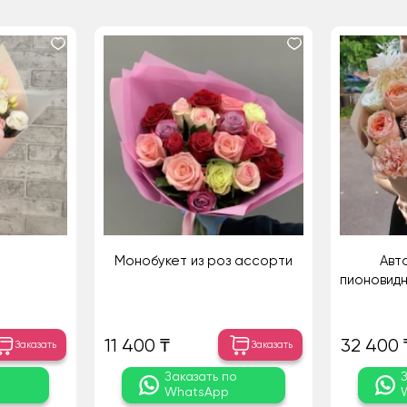
Монобукет из роз ассорти
Авт
пионовидн
11 400 ₸
32 400 
Заказать
Заказать
о
Заказать по
WhatsApp