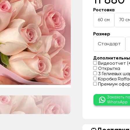
11 880 
Ростовка
60 см
70 с
Размер
Стандарт
Дополнительны
Видеоотчет (+
Открытка
3 Гелиевых шар
Коробка Raffae
Премиум оформ
Заказать п
WhatsApp