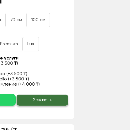
₸
м
70 см
100 см
Premium
Lux
е услуги
3 500 ₸)
а (+3 500 ₸)
llo (+3 500 ₸)
ление (+4 000 ₸)
о
Заказать