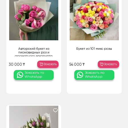
Авторский букет из
Букет из 101 микс розы
пионовидных роз и
ароматного эвкалипта
Заказать
Заказать
30 000 ₸
54 000 ₸
Заказать по
Заказать по
WhatsApp
WhatsApp