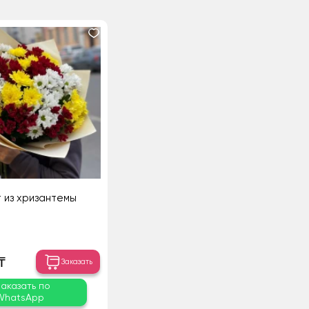
т из хризантемы
₸
Заказать
Заказать по
WhatsApp