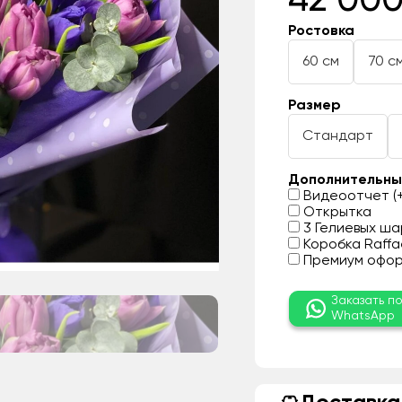
42 000
Ростовка
60 см
70 с
Размер
Стандарт
Дополнительны
Видеоотчет (+
Открытка
3 Гелиевых шар
Коробка Raffae
Премиум оформ
Заказать п
WhatsApp