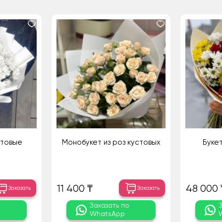
стовые
Монобукет из роз кустовых
Буке
11 400 ₸
48 000 
Заказать
Заказать
о
Заказать по
WhatsApp