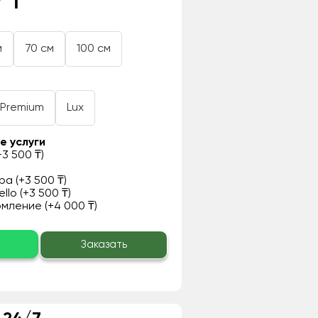
 ₸
м
70 см
100 см
Premium
Lux
е услуги
3 500 ₸)
а (+3 500 ₸)
llo (+3 500 ₸)
ление (+4 000 ₸)
о
Заказать