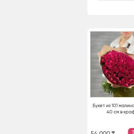
Букет из 101 малин
40 см в кра
54 000 ₸