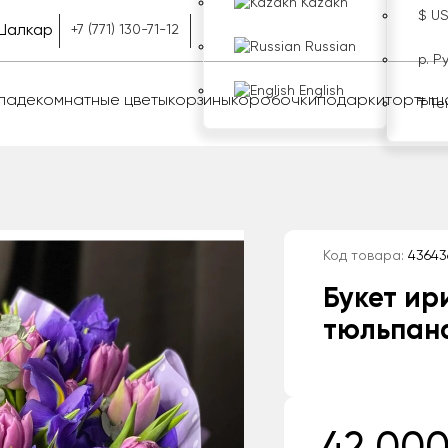
Kazakh
$ U
Шалкар
+7 (771) 130-71-12
Russian
р. Р
English
оладе
комнатные цветы
корзины
коробочки
подарки
торты
ш
₸ Те
Код товара:
43643
Букет ир
тюльпан