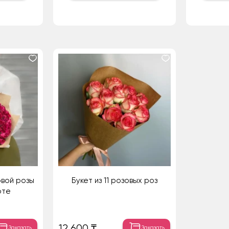
овой розы
Букет из 11 розовых роз
фте
12 600 ₸
Заказать
Заказать