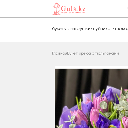
букеты
игрушки
клубника в шок
Главная
Букет ириса с тюльпанами