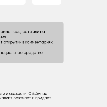
мме , соц. сети или на
ния.
ст открытки в комментариях
 специальное средство.
сти и свежести. Объёмные
вкалипт освежает и придаёт