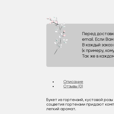
Перед доставко
email. Если Ва
В каждый заказ
(к примеру, кому
Так же в каждо
Описание
Отзывы (0)
Букет из гортензий, кустовой ро
соцветия гортензии придают комп
легкий аромат.