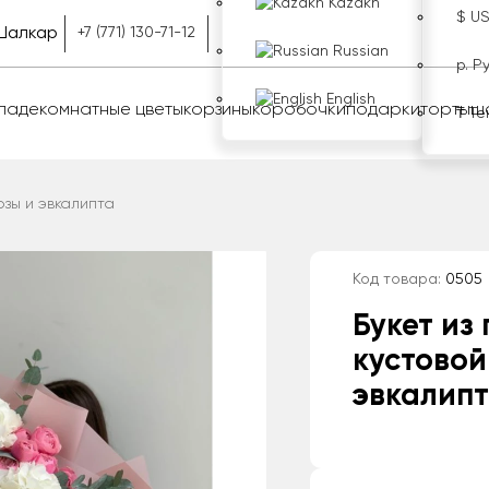
Kazakh
$ U
Шалкар
+7 (771) 130-71-12
Russian
р. Р
English
оладе
комнатные цветы
корзины
коробочки
подарки
торты
ш
₸ Те
озы и эвкалипта
Код товара:
0505
Букет из 
кустовой
эвкалип