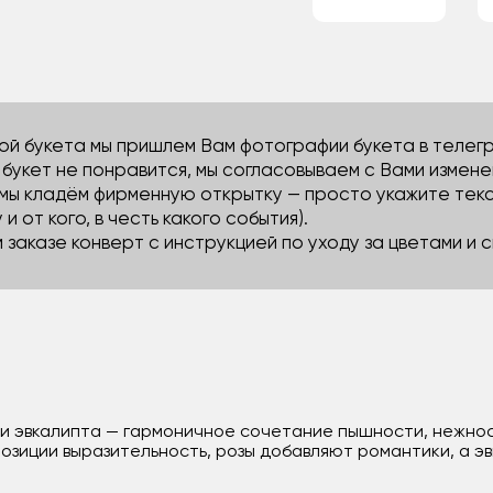
й букета мы пришлем Вам фотографии букета в телегра
м букет не понравится, мы согласовываем с Вами измене
 мы кладём фирменную открытку — просто укажите тек
 и от кого, в честь какого события).
м заказе конверт с инструкцией по уходу за цветами и
зы и эвкалипта — гармоничное сочетание пышности, нежно
озиции выразительность, розы добавляют романтики, а э