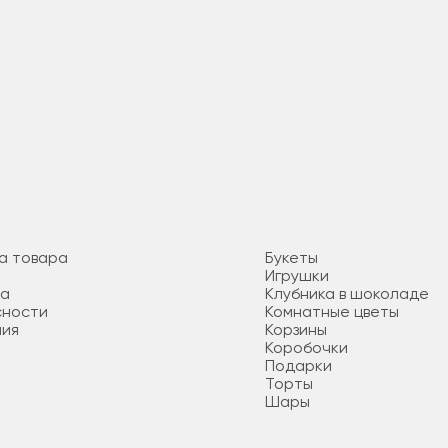
а товара
Букеты
Игрушки
та
Клубника в шоколаде
сности
Комнатные цветы
ния
Корзины
Коробочки
Подарки
Торты
Шары