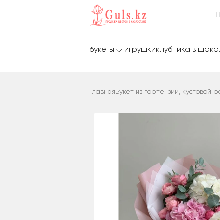
букеты
игрушки
клубника в шок
Главная
Букет из гортензии, кустовой р